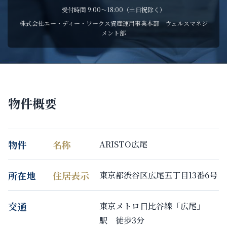
受付時間 9:00〜18:00（土日祝除く）
株式会社エー・ディー・ワークス資産運用事業本部 ウェルスマネジ
メント部
物件概要
物件
名称
ARISTO広尾
所在地
住居表示
東京都渋谷区広尾五丁目13番6号
交通
東京メトロ日比谷線「広尾」
駅 徒歩3分