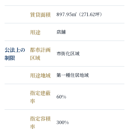
賃貸面積
897.95㎡（271.62坪）
用途
店舗
公法上の
都市計画
市街化区域
制限
区域
用途地域
第一種住居地域
指定建蔽
60%
率
指定容積
300%
率