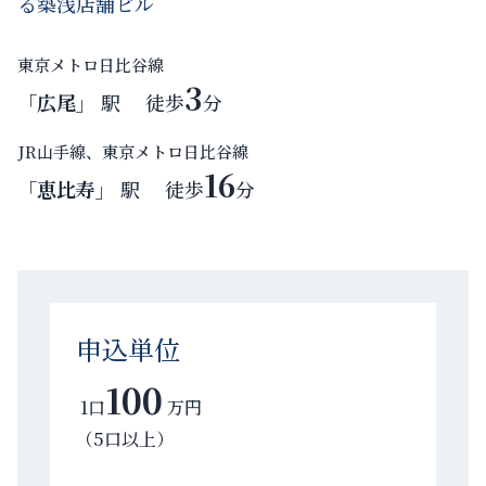
る築浅店舗ビル
東京メトロ日比谷線
3
「広尾」
駅 徒歩
分
JR山手線、東京メトロ日比谷線
16
「恵比寿」
駅 徒歩
分
申込単位
100
1口
万円
（5口以上）