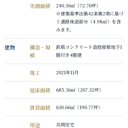
実測面積
240.36㎡（72.70坪）
※建築基準法第42条第2項に基づ
く道路後退部分（4.98㎡）を含
みます。
建物
構造・規
鉄筋コンクリート造陸屋根地下1
模
階付き4階建
竣工
2021年11月
延床面積
685.36㎡（207.32坪）
賃貸面積
630.66㎡（190.77坪）
用途
共同住宅