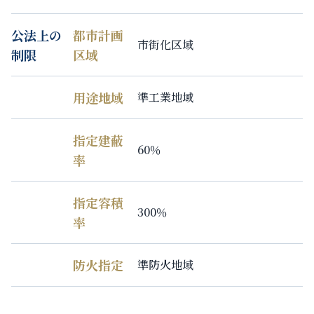
公法上の
都市計画
市街化区域
制限
区域
用途地域
準工業地域
指定建蔽
60％
率
指定容積
300％
率
防火指定
準防火地域