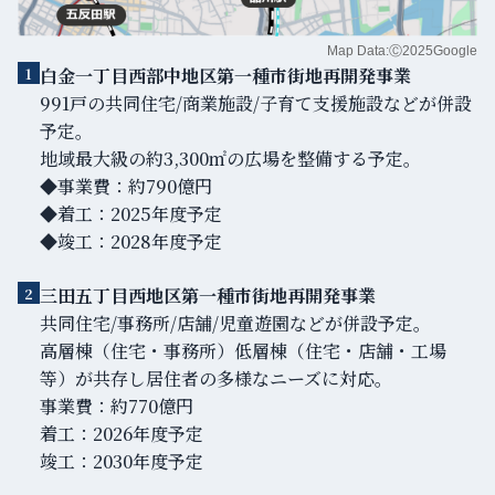
Map Data:Ⓒ2025Google
白金一丁目西部中地区第一種市街地再開発事業
1
991戸の共同住宅/商業施設/子育て支援施設などが併設
予定。
地域最大級の約3,300㎡の広場を整備する予定。
◆事業費：約790億円
◆着工：2025年度予定
◆竣工：2028年度予定
三田五丁目西地区第一種市街地再開発事業
2
共同住宅/事務所/店舗/児童遊園などが併設予定。
高層棟（住宅・事務所）低層棟（住宅・店舗・工場
等）が共存し居住者の多様なニーズに対応。
事業費：約770億円
着工：2026年度予定
竣工：2030年度予定