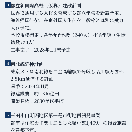
都立新国際高校（仮称）建設計画
3
世界で通用する人材を育成する都立学校を新設予定。
海外帰国生徒、在京外国人生徒を一般枠とは別に受け
入れ予定。
学校規模想定：各学年6学級（240人）計18学級（生徒
総数720人）
工事完了：2028年1月末予定
南北線延伸計画
4
東京メトロ南北線を白金高輪駅で分岐し品川駅方面へ
2.5km延伸する計画。
着手：2024年11月
総建設費：約1,310億円
開業目標：2030年代半ば
三田小山町西地区第一種市街地再開発事業
5
都市型住宅を主要用途とした総戸数1,409戸の複合施設
を建築予定。